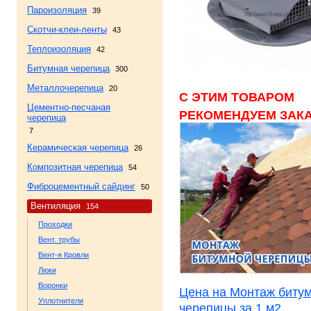
Пароизоляция
39
Скотчи-клеи-ленты
43
Теплоизоляция
42
Битумная черепица
300
Металлочерепица
20
С ЭТИМ ТОВАРОМ
Цементно-песчаная
РЕКОМЕНДУЕМ ЗАКА
черепица
7
Керамическая черепица
26
Композитная черепица
54
Фиброцементный сайдинг
50
Вентиляция
154
Проходки
Вент. трубы
Вент-я Кровли
Люки
Воронки
Цена на Монтаж биту
Уплотнители
черепицы за 1 м2