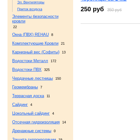
Эл. Вентиляторы
250 руб
Приток воздуха
350 руб
Элементы безопасности
кровли
22
Окна (ПВХ) REHAU
8
Комплектующие Кровли
21
Карнизный вес (Софиты)
13
Водостоки Металл
172
Водостоки ПВХ
325
Чердачные лестницы
150
Геомембраны
7
Террасная доска
11
Сайдинг
4
Цокольный сайдинг
4
Отсечная гидроизоляция
14
Дренажные системы
0
Защита гидроизоляции
19