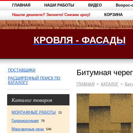
ГЛАВНАЯ
НАШИ РАБОТЫ
ВИДЕО
Вопрос-о
Нашли дешевле? Звоните! Снизим цену!
КОРЗИНА
КРОВЛЯ - ФАСАДЫ
ПОСТАВЩИКИ
Битумная чере
РАСШИРЕННЫЙ ПОИСК ПО
КАТАЛОГУ
ГЛАВНАЯ
>
КАТАЛОГ
>
Бит
Каталог товаров
МОНТАЖНЫЕ РАБОТЫ
15
Гидроизоляция
78
Мансардные окна
546