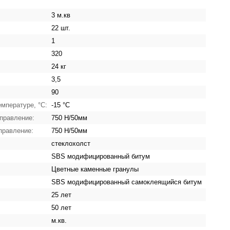
3 м.кв
22 шт.
1
320
24 кг
3,5
90
емпературе, °C:
-15 °C
правление:
750 Н/50мм
правление:
750 Н/50мм
стеклохолст
SBS модифицированный битум
Цветные каменные гранулы
SBS модифицированный самоклеящийся битум
25 лет
50 лет
м.кв.