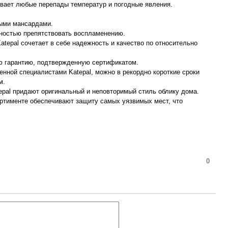
вает любые перепады температур и погодные явления.
ыми мансардами.
ностью препятствовать воспламенению.
tepal сочетает в себе надежность и качество по относительно
ю гарантию, подтвержденную сертификатом.
нной специалистами Katepal, можно в рекордно короткие сроки
м.
pal придают оригинальный и неповторимый стиль облику дома.
тименте обеспечивают защиту самых уязвимых мест, что
0