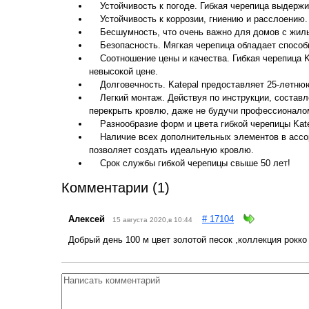
Устойчивость к погоде. Гибкая черепица выдержи
Устойчивость к коррозии, гниению и расслоению.
Бесшумность, что очень важно для домов с жил
Безопасность. Мягкая черепица обладает способ
Соотношение цены и качества. Гибкая черепица Ka
невысокой цене.
Долговечность. Katepal предоставляет 25-летню
Легкий монтаж. Действуя по инструкции, составле
перекрыть кровлю, даже не будучи профессионало
Разнообразие форм и цвета гибкой черепицы Kate
Наличие всех дополнительных элементов в ассор
позволяет создать идеальную кровлю.
Срок службы гибкой черепицы свыше 50 лет!
Комментарии (1)
Алексей
# 17104
15 августа 2020,в 10:44
Добрый день 100 м цвет золотой песок ,коллекция рокко