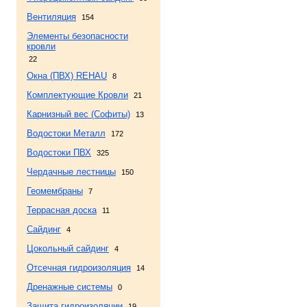
Вентиляция
154
Элементы безопасности
кровли
22
Окна (ПВХ) REHAU
8
Комплектующие Кровли
21
Карнизный вес (Софиты)
13
Водостоки Металл
172
Водостоки ПВХ
325
Чердачные лестницы
150
Геомембраны
7
Террасная доска
11
Сайдинг
4
Цокольный сайдинг
4
Отсечная гидроизоляция
14
Дренажные системы
0
Защита гидроизоляции
19