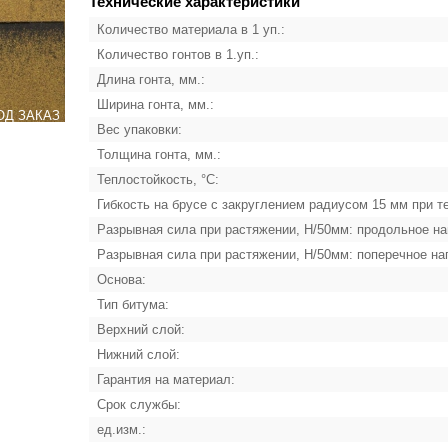
Технические характеристики
Количество материала в 1 уп.:
Количество гонтов в 1.уп.:
Длина гонта, мм.:
Ширина гонта, мм.:
ОД ЗАКАЗ
Вес упаковки:
Толщина гонта, мм.:
Теплостойкость, °C:
Гибкость на брусе с закруглением радиусом 15 мм при т
Разрывная сила при растяжении, Н/50мм: продольное на
Разрывная сила при растяжении, Н/50мм: поперечное на
Основа:
Тип битума:
Верхний слой:
Нижний слой:
Гарантия на материал:
Срок службы:
ед.изм.: