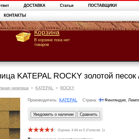
твет
ДОСТАВКА
Статьи
ПОСТАВЩИКИ
КОНТАКТЫ
Корзина
В корзине пока нет
товаров
пица KATEPAL ROCKY золотой песок 
умная черепица
>
KATEPAL
>
ROCKY
Производитель:
KATEPAL
Страна:
Финляндия, Лемп
Уведомить о наличии
Сравнить
Оценка:
4.94
из 5 (Голосов:
1
)