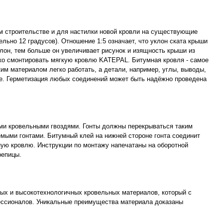
м строительстве и для настилки новой кровли на существующие
льно 12 градусов). Отношение 1:5 означает, что уклон ската крыши
лон, тем больше он увеличивает рисунок и изящность крыши из
ко смонтировать мягкую кровлю KATEPAL. Битумная кровля - самое
им материалом легко работать, а детали, например, углы, выводы,
же. Герметизация любых соединений может быть надёжно проведена
ыми кровельными гвоздями. Гонты должны перекрываться таким
мыми гонтами. Битумный клей на нижней стороне гонта соединит
ую кровлю. Инструкции по монтажу напечатаны на оборотной
репицы.
ых и высокотехнологичных кровельных материалов, который с
ессионалов. Уникальные преимущества материала доказаны