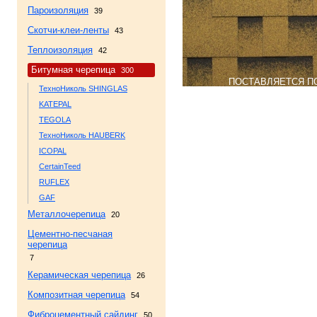
Пароизоляция
39
Скотчи-клеи-ленты
43
Теплоизоляция
42
Битумная черепица
300
ПОСТАВЛЯЕТСЯ П
ТехноНиколь SHINGLAS
KATEPAL
TEGOLA
ТехноНиколь HAUBERK
ICOPAL
CertainTeed
RUFLEX
GAF
Металлочерепица
20
Цементно-песчаная
черепица
7
Керамическая черепица
26
Композитная черепица
54
Фиброцементный сайдинг
50