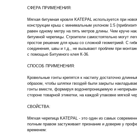
СФЕРА ПРИМЕНЕНИЯ:
Мягкая битумная кровля KATEPAL используется при ново
конструкции крыш с минимальным уклоном 1:5 (приблизите
равен одному метру на пять метров длины. Чем круче нак
битумной черепицы. Строители самостоятельно могут лег
простое решение для крыш со сложной геометрией. С гибк
соединения, швы и т.д., не вызывают проблем при монта
с помощью Битумного клея К-36.
СПОСОБ ПРИМЕНЕНИЯ:
Кровельные гонты крепятся к настилу достаточно длинн
образом, чтобы шляпки гвоздей были закрыты накладывае
гонты вместе, формируя водонепроницаемую и неприрывн
стороне товарной этикетки, на каждой упаковке мягкой че
CВОЙСТВА:
Мягкая черепица KATEPAL - это один из самых современн
полным правом застуживает признание и доверие у проф
временем: