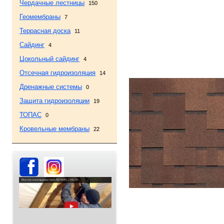
Чердачные лестницы
150
Геомембраны
7
Террасная доска
11
Сайдинг
4
Цокольный сайдинг
4
Отсечная гидроизоляция
14
Дренажные системы
0
Защита гидроизоляции
19
ТОПАС
0
Кровельные мембраны
22