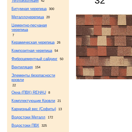
32
Теплоизоляция
42
Битумная черепица
300
Металлочерепица
20
Цементно-песчаная
черепица
7
Керамическая черепица
26
Композитная черепица
54
Фиброцементный сайдинг
50
Вентиляция
154
Элементы безопасности
кровли
22
Окна (ПВХ) REHAU
8
Комплектующие Кровли
21
Карнизный вес (Софиты)
13
Водостоки Металл
172
Водостоки ПВХ
325