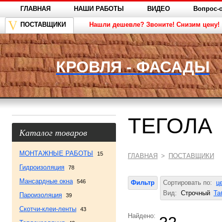
ГЛАВНАЯ
НАШИ РАБОТЫ
ВИДЕО
Вопрос-о
ПОСТАВЩИКИ
Нашли дешевле? Звоните! Снизим цену!
КРОВЛЯ - ФАСАДЫ
ТЕГОЛА
Каталог товаров
МОНТАЖНЫЕ РАБОТЫ
15
ГЛАВНАЯ
>
ПОСТАВЩИКИ
Гидроизоляция
78
Мансардные окна
546
Фильтр
Сортировать по:
ц
Вид:
Строчный
Та
Пароизоляция
39
Скотчи-клеи-ленты
43
Найдено: