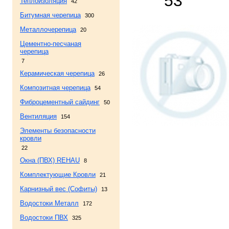
53
Теплоизоляция
42
Битумная черепица
300
Металлочерепица
20
Цементно-песчаная
черепица
7
Керамическая черепица
26
Композитная черепица
54
Фиброцементный сайдинг
50
Вентиляция
154
Элементы безопасности
кровли
22
Окна (ПВХ) REHAU
8
Комплектующие Кровли
21
Карнизный вес (Софиты)
13
Водостоки Металл
172
Водостоки ПВХ
325