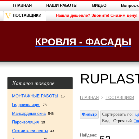
ГЛАВНАЯ
НАШИ РАБОТЫ
ВИДЕО
Вопрос-о
ПОСТАВЩИКИ
Нашли дешевле? Звоните! Снизим цену!
КРОВЛЯ - ФАСАДЫ
RUPLAS
Каталог товаров
МОНТАЖНЫЕ РАБОТЫ
15
ГЛАВНАЯ
>
ПОСТАВЩИКИ
Гидроизоляция
78
Мансардные окна
546
Фильтр
Сортировать по:
ц
Вид:
Строчный
Та
Пароизоляция
39
Скотчи-клеи-ленты
43
Найдено: