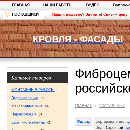
ГЛАВНАЯ
НАШИ РАБОТЫ
ВИДЕО
Вопрос-о
ПОСТАВЩИКИ
Нашли дешевле? Звоните! Снизим цену!
КРОВЛЯ - ФАСАДЫ
Фиброце
Каталог товаров
российск
МОНТАЖНЫЕ РАБОТЫ
15
Гидроизоляция
78
ГЛАВНАЯ
>
ПОСТАВЩИКИ
Мансардные окна
546
Пароизоляция
39
Фильтр
Сортировать по:
ц
Скотчи-клеи-ленты
43
Вид:
Строчный
Та