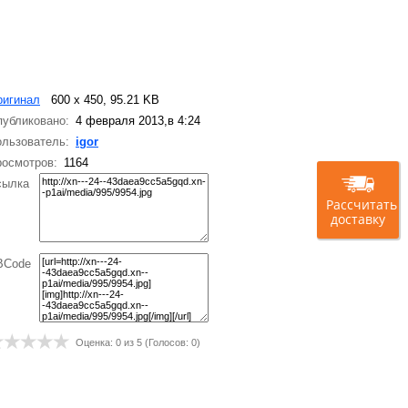
ригинал
600 x 450, 95.21 KB
убликовано:
4 февраля 2013,в 4:24
льзователь:
igor
осмотров:
1164
сылка
Рассчитать
доставку
BCode
Оценка:
0
из 5 (Голосов:
0
)