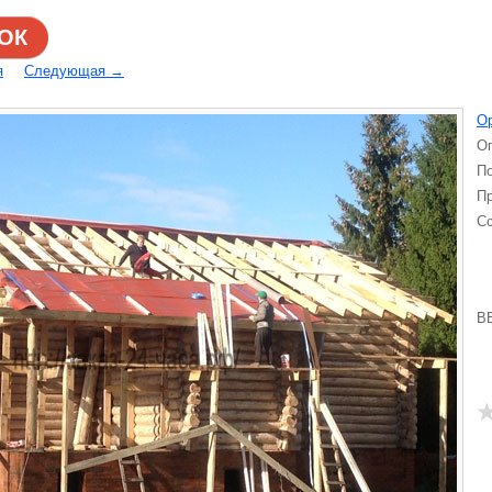
ОК
я
Следующая →
О
Оп
По
Пр
С
B