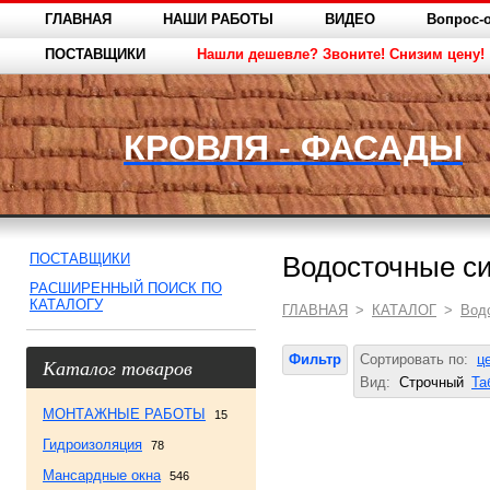
ГЛАВНАЯ
НАШИ РАБОТЫ
ВИДЕО
Вопрос-о
ПОСТАВЩИКИ
Нашли дешевле? Звоните! Снизим цену!
КРОВЛЯ - ФАСАДЫ
ПОСТАВЩИКИ
Водосточные си
РАСШИРЕННЫЙ ПОИСК ПО
КАТАЛОГУ
ГЛАВНАЯ
>
КАТАЛОГ
>
Вод
Фильтр
Сортировать по:
ц
Каталог товаров
Вид:
Строчный
Та
МОНТАЖНЫЕ РАБОТЫ
15
Гидроизоляция
78
Мансардные окна
546