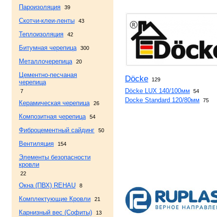
Пароизоляция
39
Скотчи-клеи-ленты
43
Теплоизоляция
42
Битумная черепица
300
Металлочерепица
20
Цементно-песчаная
Döcke
129
черепица
Döcke LUX 140/100мм
7
54
Docke Standard 120/80мм
75
Керамическая черепица
26
Композитная черепица
54
Фиброцементный сайдинг
50
Вентиляция
154
Элементы безопасности
кровли
22
Окна (ПВХ) REHAU
8
Комплектующие Кровли
21
Карнизный вес (Софиты)
13