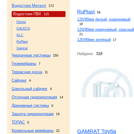
Водостоки Металл
172
RuPlast
56
Водостоки ПВХ
325
125/90мм белый, коричневый
Döcke
18
GALECO
120/90мм коричневый, красный
21
GLC
120/90мм зелёный
17
RuPlast
Gamrat
Найдено:
318
Чердачные лестницы
150
Геомембраны
7
Террасная доска
11
Сайдинг
4
Цокольный сайдинг
4
Отсечная гидроизоляция
14
Дренажные системы
0
Защита гидроизоляции
19
ТОПАС
0
Кровельные мембраны
GAMRAT Труба
22