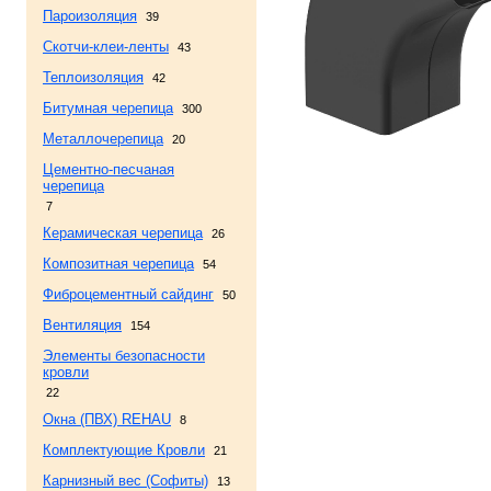
Пароизоляция
39
Скотчи-клеи-ленты
43
Теплоизоляция
42
Битумная черепица
300
Металлочерепица
20
Цементно-песчаная
черепица
7
Керамическая черепица
26
Композитная черепица
54
Фиброцементный сайдинг
50
Вентиляция
154
Элементы безопасности
кровли
22
Окна (ПВХ) REHAU
8
Комплектующие Кровли
21
Карнизный вес (Софиты)
13