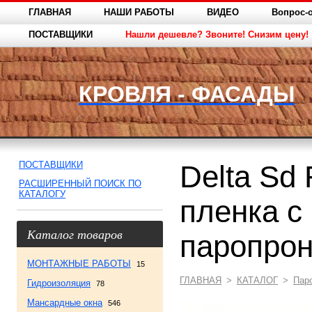
ГЛАВНАЯ
НАШИ РАБОТЫ
ВИДЕО
Вопрос-о
ПОСТАВЩИКИ
Нашли дешевле? Звоните! Снизим цену!
КРОВЛЯ - ФАСАДЫ
ПОСТАВЩИКИ
Delta Sd
РАСШИРЕННЫЙ ПОИСК ПО
КАТАЛОГУ
пленка с
Каталог товаров
паропро
МОНТАЖНЫЕ РАБОТЫ
15
ГЛАВНАЯ
>
КАТАЛОГ
>
Пар
Гидроизоляция
78
Мансардные окна
546