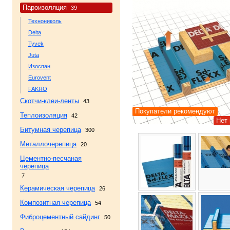
Пароизоляция
39
Технониколь
Delta
Tyvek
Juta
Изоспан
Eurovent
FAKRO
Скотчи-клеи-ленты
43
Покупатели рекомендуют
Теплоизоляция
42
Нет 
Битумная черепица
300
Металлочерепица
20
Цементно-песчаная
черепица
7
Керамическая черепица
26
Композитная черепица
54
Фиброцементный сайдинг
50