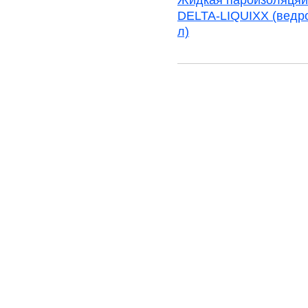
Жидкая пароизоляцяи
DELTA-LIQUIXX (ведро
л)