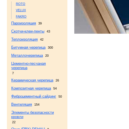
ROTO
VELUX
FAKRO
Пароизоляция
39
Скотчи-клеи-ленты
43
Теплоизоляция
42
Битумная черепица
300
Металлочерепица
20
Цементно-песчаная
черепица
7
Керамическая черепица
26
Композитная черепица
54
Фиброцементный сайдинг
50
Вентиляция
154
Элементы безопасности
кровли
22