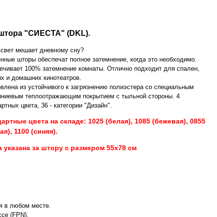
тора "СИЕСТА" (DKL).
 свет мешает дневному сну?
нные шторы обеспечат полное затемнение, когда это необходимо.
ечивает 100% затемнение комнаты. Отлично подходит для спален,
их и домашних кинотеатров.
овлена из устойчивого к загрязнению полиэстера со специальным
ниевым теплоотражающим покрытием с тыльной стороны. 4
ртных цвета, 36 - категории "Дизайн".
артные цвета на складе: 1025 (белая), 1085 (бежевая), 0855
ая), 1100 (синяя).
а указана за штору с размером 55х78 см
 в любом месте.
се (FPN).