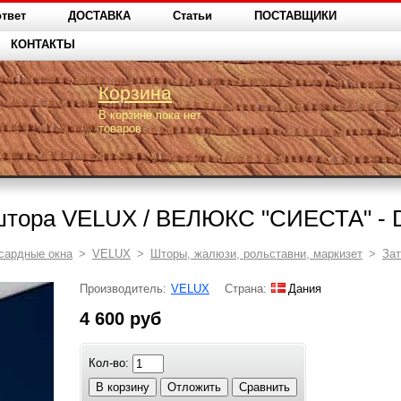
твет
ДОСТАВКА
Статьи
ПОСТАВЩИКИ
КОНТАКТЫ
Корзина
В корзине пока нет
товаров
тора VELUX / ВЕЛЮКС "СИЕСТА" - 
сардные окна
>
VELUX
>
Шторы, жалюзи, рольставни, маркизет
>
За
Производитель:
VELUX
Страна:
Дания
4 600 руб
Кол-во:
В корзину
Отложить
Сравнить