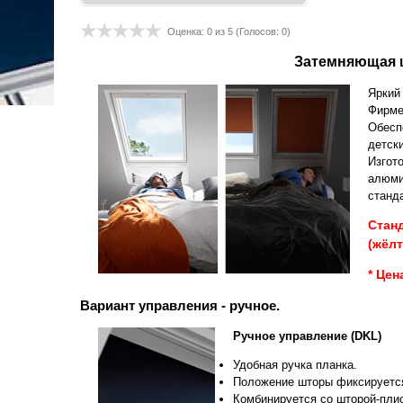
Оценка:
0
из 5 (Голосов:
0
)
Затемняющая ш
Яркий
Фирме
Обесп
детск
Изгот
алюми
станда
Станд
(жёлт
* Цен
Вариант управления - ручное.
Ручное управление (DKL)
Удобная ручка планка.
Положение шторы фиксируется
Комбинируется со шторой-плис