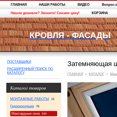
ГЛАВНАЯ
НАШИ РАБОТЫ
ВИДЕО
Вопрос-о
Нашли дешевле? Звоните! Снизим цену!
КОРЗИНА
КРОВЛЯ - ФАСАДЫ
ПОСТАВЩИКИ
Затемняющая ш
РАСШИРЕННЫЙ ПОИСК ПО
КАТАЛОГУ
ГЛАВНАЯ
>
КАТАЛОГ
>
Ман
Каталог товаров
МОНТАЖНЫЕ РАБОТЫ
15
Гидроизоляция
78
Мансардные окна
546