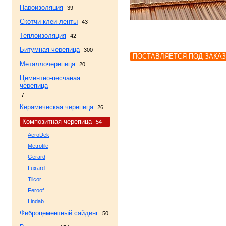
Пароизоляция
39
Скотчи-клеи-ленты
43
Теплоизоляция
42
Битумная черепица
300
ПОСТАВЛЯЕТСЯ ПОД ЗАКАЗ
Металлочерепица
20
Цементно-песчаная
черепица
7
Керамическая черепица
26
Композитная черепица
54
AeroDek
Metrotile
Gerard
Luxard
Tilcor
Feroof
Lindab
Фиброцементный сайдинг
50