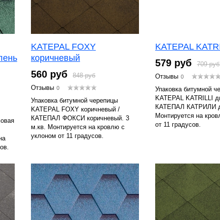
KATEPAL FOXY
KATEPAL KATRI
лень
коричневый
579 руб
709 руб
560 руб
848 руб
Отзывы
0
Отзывы
0
Упаковка битумной ч
KATEPAL KATRILLI д
Упаковка битумной черепицы
КАТЕПАЛ КАТРИЛИ дю
KATEPAL FOXY коричневый /
Монтируется на кров
КАТЕПАЛ ФОКСИ коричневый. 3
ховая
от 11 градусов.
м.кв. Монтируется на кровлю с
уклоном от 11 градусов.
на
ов.