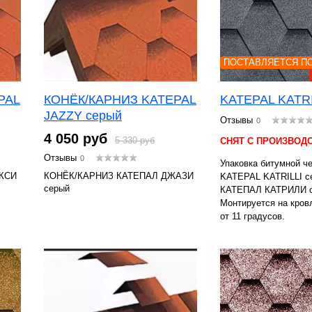
ПОСТАВЛЯЕТСЯ ПО
PAL
КОНЁК/КАРНИЗ KATEPAL
KATEPAL KATRI
JAZZY серый
Отзывы
0
4 050 руб
5 330 руб
СНЯТ С ПРОИЗВОД
Отзывы
0
Упаковка битумной ч
КСИ
КОНЁК/КАРНИЗ КАТЕПАЛ ДЖАЗИ
KATEPAL KATRILLI с
серый
КАТЕПАЛ КАТРИЛИ се
Монтируется на кров
от 11 градусов.