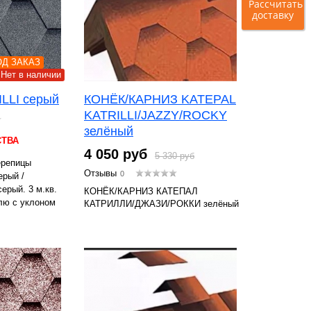
Рассчитать
доставку
Д ЗАКАЗ
Нет в наличии
LLI серый
КОНЁК/КАРНИЗ KATEPAL
KATRILLI/JAZZY/ROCKY
зелёный
СТВА
4 050 руб
5 330 руб
ерепицы
Отзывы
0
ерый /
рый. 3 м.кв.
КОНЁК/КАРНИЗ КАТЕПАЛ
лю с уклоном
КАТРИЛЛИ/ДЖАЗИ/РОККИ зелёный