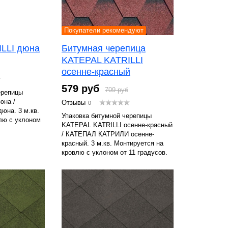
Покупатели рекомендуют
LLI дюна
Битумная черепица
KATEPAL KATRILLI
осенне-красный
579 руб
709 руб
ерепицы
юна /
Отзывы
0
на. 3 м.кв.
Упаковка битумной черепицы
лю с уклоном
KATEPAL KATRILLI осенне-красный
/ КАТЕПАЛ КАТРИЛИ осенне-
красный. 3 м.кв. Монтируется на
кровлю с уклоном от 11 градусов.