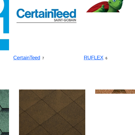
CertainTeed
RUFLEX
7
6