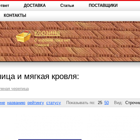
твет
ДОСТАВКА
Статьи
ПОСТАВЩИКИ
КОНТАКТЫ
Корзина
В корзине пока нет
товаров
ица и мягкая кровля:
умная черепица
ене
названию
рейтингу
статусу
Показывать по:
25
50
Вид:
Строчн