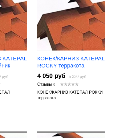
 KATEPAL
КОНЁК/КАРНИЗ KATEPAL
йник
ROCKY терракота
4 050 руб
0 руб
5 330 руб
Отзывы
0
ЕПАЛ
КОНЁК/КАРНИЗ КАТЕПАЛ РОККИ
терракота