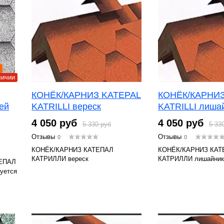
личии
КОНЁК/КАРНИЗ KATEPAL
КОНЁК/КАРНИЗ
ей
KATRILLI вереск
KATRILLI лиша
4 050 руб
4 050 руб
5 330 руб
5 33
Отзывы
Отзывы
0
0
КОНЁК/КАРНИЗ КАТЕПАЛ
КОНЁК/КАРНИЗ КАТ
КАТРИЛЛИ вереск
КАТРИЛЛИ лишайник
ТЕПАЛ
руется