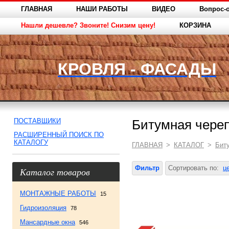
ГЛАВНАЯ
НАШИ РАБОТЫ
ВИДЕО
Вопрос-о
Нашли дешевле? Звоните! Снизим цену!
КОРЗИНА
КРОВЛЯ - ФАСАДЫ
ПОСТАВЩИКИ
Битумная череп
РАСШИРЕННЫЙ ПОИСК ПО
КАТАЛОГУ
ГЛАВНАЯ
>
КАТАЛОГ
>
Бит
Фильтр
Сортировать по:
ц
Каталог товаров
МОНТАЖНЫЕ РАБОТЫ
15
Гидроизоляция
78
Мансардные окна
546