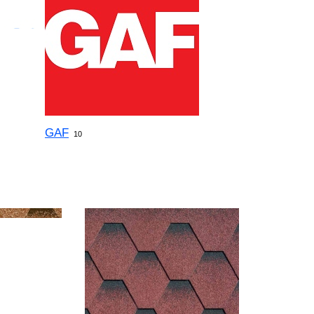
GAF
10