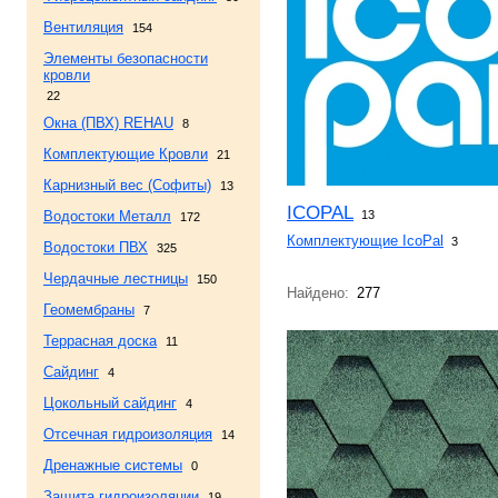
Вентиляция
154
Элементы безопасности
кровли
22
Окна (ПВХ) REHAU
8
Комплектующие Кровли
21
Карнизный вес (Софиты)
13
ICOPAL
Водостоки Металл
13
172
Комплектующие IcoPal
3
Водостоки ПВХ
325
Чердачные лестницы
150
Найдено:
277
Геомембраны
7
Террасная доска
11
Сайдинг
4
Цокольный сайдинг
4
Отсечная гидроизоляция
14
Дренажные системы
0
Защита гидроизоляции
19