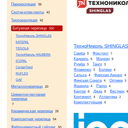
Пароизоляция
39
Скотчи-клеи-ленты
43
Теплоизоляция
42
Битумная черепица
300
ТехноНиколь SHINGLAS
KATEPAL
ТехноНиколь SHINGLA
TEGOLA
Самба
Фокстрот
3
7
ТехноНиколь HAUBERK
Кадриль
Модерн
6
6
ICOPAL
Румба
Танго
3
3
CertainTeed
Фламенко
Болеро
3
4
RUFLEX
Сальса
Финская Аккорд
4
4
GAF
Финская Соната
Оптима
4
3
Фазенда
Ранчо
Металлочерепица
4
4
20
Кантри
Джаз
Вестерн
8
8
4
Цементно-песчаная
Континент
Атлантика
4
2
черепица
Комплектующие
6
7
Керамическая черепица
26
Композитная черепица
54
Фиброцементный сайдинг
50