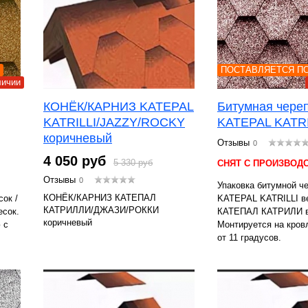
ПОСТАВЛЯЕТСЯ ПО
личии
КОНЁК/КАРНИЗ KATEPAL
Битумная чере
KATRILLI/JAZZY/ROCKY
KATEPAL KATRI
коричневый
Отзывы
0
4 050 руб
5 330 руб
СНЯТ С ПРОИЗВОД
Отзывы
0
Упаковка битумной ч
КОНЁК/КАРНИЗ КАТЕПАЛ
ок /
KATEPAL KATRILLI ве
КАТРИЛЛИ/ДЖАЗИ/РОККИ
сок.
КАТЕПАЛ КАТРИЛИ ве
коричневый
 с
Монтируется на кров
от 11 градусов.