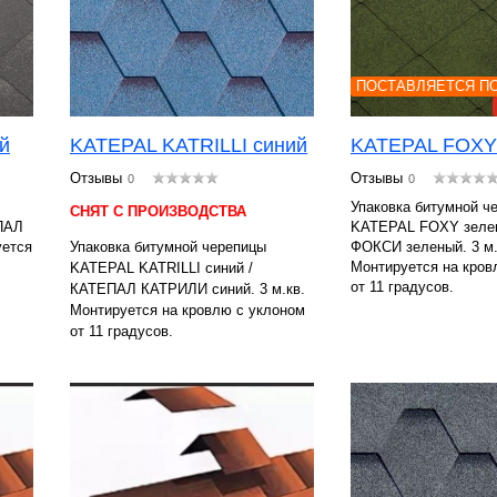
ПОСТАВЛЯЕТСЯ ПО
й
KATEPAL KATRILLI синий
KATEPAL FOXY
Отзывы
Отзывы
0
0
Упаковка битумной ч
СНЯТ С ПРОИЗВОДСТВА
ПАЛ
KATEPAL FOXY зеле
уется
Упаковка битумной черепицы
ФОКСИ зеленый. 3 м.
Монтируется на кров
KATEPAL KATRILLI синий /
от 11 градусов.
КАТЕПАЛ КАТРИЛИ синий. 3 м.кв.
Монтируется на кровлю с уклоном
от 11 градусов.