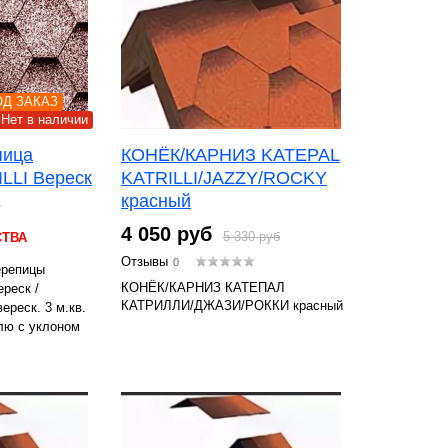
Д ЗАКАЗ
Нет в наличии
пица
КОНЁК/КАРНИЗ KATEPAL
LLI Вереск
KATRILLI/JAZZY/ROCKY
красный
4 050 руб
5 330 руб
СТВА
Отзывы
0
ерепицы
КОНЁК/КАРНИЗ КАТЕПАЛ
реск /
КАТРИЛЛИ/ДЖАЗИ/РОККИ красный
реск. 3 м.кв.
лю с уклоном